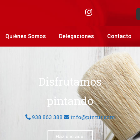
Quiénes Somos
Delegaciones
Contacto
Disfrutamos
pintando
938 863 388
info@pintur.com
Haz clic aquí